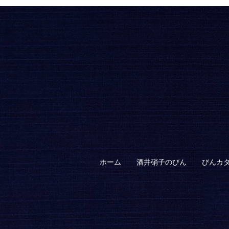
ホーム
酒井硝子のびん
びんカ