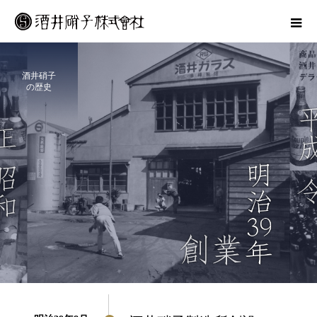
酒井硝子
の歴史