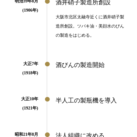
明治39年8月
酒井硝子製造所創設
(1906年)
大阪市北区太融寺近くに酒井硝子製
造所創設。ツバキ油・美顔水のびん
の製造をはじめる。
大正7年
酒びんの製造開始
(1918年)
大正10年
半人工の製瓶機を導入
(1921年)
昭和21年8月
法人組織に改める